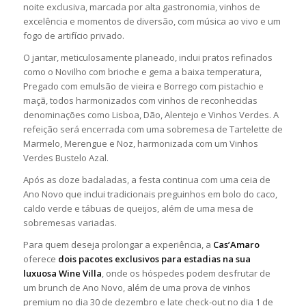
noite exclusiva, marcada por alta gastronomia, vinhos de
excelência e momentos de diversão, com música ao vivo e um
fogo de artifício privado.
O jantar, meticulosamente planeado, inclui pratos refinados
como o Novilho com brioche e gema a baixa temperatura,
Pregado com emulsão de vieira e Borrego com pistachio e
maçã, todos harmonizados com vinhos de reconhecidas
denominações como Lisboa, Dão, Alentejo e Vinhos Verdes. A
refeição será encerrada com uma sobremesa de Tartelette de
Marmelo, Merengue e Noz, harmonizada com um Vinhos
Verdes Bustelo Azal.
Após as doze badaladas, a festa continua com uma ceia de
Ano Novo que inclui tradicionais preguinhos em bolo do caco,
caldo verde e tábuas de queijos, além de uma mesa de
sobremesas variadas.
Para quem deseja prolongar a experiência, a
Cas’Amaro
oferece
dois pacotes exclusivos para estadias na sua
luxuosa Wine Villa
, onde os hóspedes podem desfrutar de
um brunch de Ano Novo, além de uma prova de vinhos
premium no dia 30 de dezembro e late check-out no dia 1 de