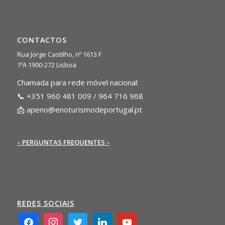
CONTACTOS
Rua Jorge Castilho, nº 1613 F
1ºA 1900-272 Lisboa
Chamada para rede móvel nacional:
📞 +351 960 481 009 / 964 716 968
📩
apeno@enoturismodeportugal.pt
– PERGUNTAS FREQUENTES –
REDES SOCIAIS
facebook2
instagram
twitter
linkedin
youtube