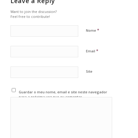
Leave a Reply
Want to join the discussion?
Feel free to contribute!
*
Nome
*
Email
Site
Guardar o meu nome, email e site neste navegador
para a próxima vez que eu comentar.