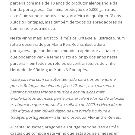
parceria com mais de 10 anos do produtor alentejano e da
banda portuguesa. Com uma produção de 5.000 garrafas,
este é um vinho imperdível na garrafeira de qualquer fã dos
Xutos & Pontapés, mas também de todos os apreciadores de
bom vinho e boa música.
Neste vinho mais ‘artístico’, à música junta-se a ilustração, num
rótulo desenhado por Maria Reis Rocha, ilustradora
portuguesa que andou pelo mundo a aprimorar a sua arte,
que podemos ver – e temos visto ao longo dos anos nesta
parceria – em todos os rótulos ou contrarrótulos do vinho
Herdade de São Miguel Xutos & Pontapés.
«Esta parceria com os Xutos tem sido para nós um enorme
prazer. Reforçar anualmente, já há 12 anos, esta parceria, e
juntar os nossos vinhos à música e aos músicos mais
emblemáticos do nosso país é uma excelente forma de valorizar
e saborear o que é nosso. Esta colheita de 2020 da Herdade de
São Miguel é sem dúvida digno de um brinde à cultura e
tradição portuguesas»
– afirma o produtor Alexandre Relvas.
Alicante Bouschet, Aragonez e Touriga Nacional são as três
castas que compõe este vinho que estagiou seis meses em