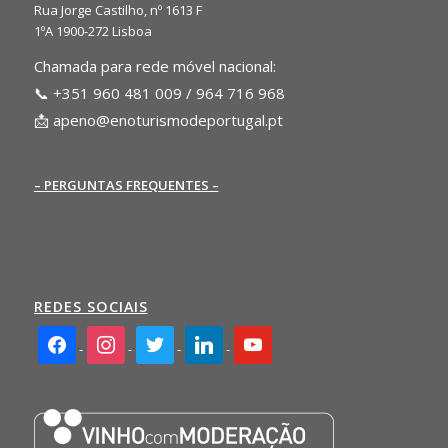
Rua Jorge Castilho, nº 1613 F
1ºA 1900-272 Lisboa
Chamada para rede móvel nacional:
📞 +351 960 481 009 / 964 716 968
📩
apeno@enoturismodeportugal.pt
– PERGUNTAS FREQUENTES –
REDES SOCIAIS
facebook2
instagram
twitter
linkedin
youtube