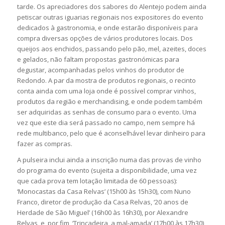
tarde. Os apreciadores dos sabores do Alentejo podem ainda
petiscar outras iguarias regionais nos expositores do evento
dedicados à gastronomia, e onde estarão disponíveis para
compra diversas opções de vários produtores locais. Dos
queijos aos enchidos, passando pelo pão, mel, azeites, doces
e gelados, não faltam propostas gastronómicas para
degustar, acompanhadas pelos vinhos do produtor de
Redondo. A par da mostra de produtos regionais, o recinto
conta ainda com uma loja onde é possível comprar vinhos,
produtos da região e merchandising, e onde podem também
ser adquiridas as senhas de consumo para o evento. Uma
vez que este dia será passado no campo, nem sempre há
rede multibanco, pelo que é aconselhável levar dinheiro para
fazer as compras.
A pulseira inclui ainda a inscrição numa das provas de vinho
do programa do evento (sujeita a disponibilidade, uma vez
que cada prova tem lotação limitada de 60 pessoas):
‘Monocastas da Casa Relvas’ (15h00 às 15h30), com Nuno
Franco, diretor de produção da Casa Relvas, ‘20 anos de
Herdade de São Miguel’ (16h00 às 16h30), por Alexandre
Relvas, e, por fim, ‘Trincadeira, a mal-amada’ (17h00 às 17h30),