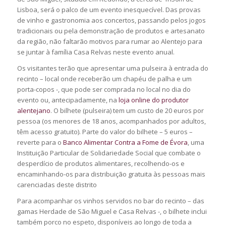
Lisboa, será o palco de um evento inesquecível. Das provas
de vinho e gastronomia aos concertos, passando pelos jogos
tradicionais ou pela demonstração de produtos e artesanato
da região, não faltarão motivos para rumar ao Alentejo para
se juntar à família Casa Relvas neste evento anual.
Os visitantes terão que apresentar uma pulseira à entrada do
recinto – local onde receberão um chapéu de palha e um
porta-copos -, que pode ser comprada no local no dia do
evento ou, antecipadamente, na
loja online do produtor
alentejano
. O bilhete (pulseira) tem um custo de 20 euros por
pessoa (os menores de 18 anos, acompanhados por adultos,
têm acesso gratuito). Parte do valor do bilhete – 5 euros –
reverte para o
Banco Alimentar Contra a Fome de Évora
, uma
Instituição Particular de Solidariedade Social que combate o
desperdício de produtos alimentares, recolhendo-os e
encaminhando-os para distribuição gratuita às pessoas mais
carenciadas deste distrito
Para acompanhar os vinhos servidos no bar do recinto – das
gamas Herdade de São Miguel e Casa Relvas -, o bilhete inclui
também porco no espeto, disponíveis ao longo de toda a