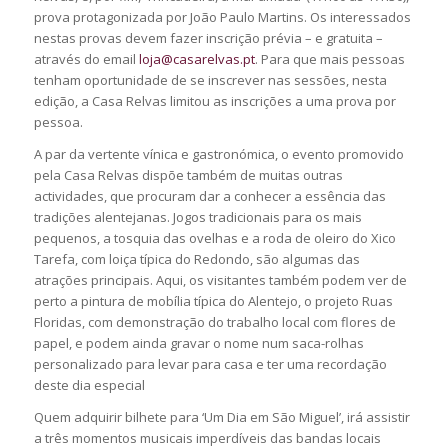
prova protagonizada por João Paulo Martins. Os interessados
nestas provas devem fazer inscrição prévia – e gratuita –
através do email
loja@casarelvas.pt
. Para que mais pessoas
tenham oportunidade de se inscrever nas sessões, nesta
edição, a Casa Relvas limitou as inscrições a uma prova por
pessoa.
A par da vertente vínica e gastronómica, o evento promovido
pela Casa Relvas dispõe também de muitas outras
actividades, que procuram dar a conhecer a essência das
tradições alentejanas. Jogos tradicionais para os mais
pequenos, a tosquia das ovelhas e a roda de oleiro do Xico
Tarefa, com loiça típica do Redondo, são algumas das
atrações principais. Aqui, os visitantes também podem ver de
perto a pintura de mobília típica do Alentejo, o projeto Ruas
Floridas, com demonstração do trabalho local com flores de
papel, e podem ainda gravar o nome num saca-rolhas
personalizado para levar para casa e ter uma recordação
deste dia especial
Quem adquirir bilhete para ‘Um Dia em São Miguel’, irá assistir
a três momentos musicais imperdíveis das bandas locais