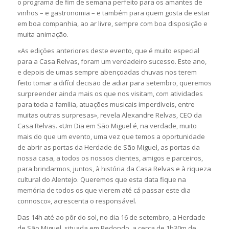
o programa de fim de semana perfeito para os amantes de
vinhos – e gastronomia – e também para quem gosta de estar
em boa companhia, ao ar livre, sempre com boa disposição e
muita animação.
«As edições anteriores deste evento, que é muito especial
para a Casa Relvas, foram um verdadeiro sucesso. Este ano,
e depois de umas sempre abençoadas chuvas nos terem
feito tomar a difícil decisão de adiar para setembro, queremos
surpreender ainda mais os que nos visitam, com atividades
para toda a família, atuações musicais imperdíveis, entre
muitas outras surpresas», revela Alexandre Relvas, CEO da
Casa Relvas. «Um Dia em São Miguel é, na verdade, muito
mais do que um evento, uma vez que temos a oportunidade
de abrir as portas da Herdade de São Miguel, as portas da
nossa casa, a todos os nossos clientes, amigos e parceiros,
para brindarmos, juntos, à história da Casa Relvas e à riqueza
cultural do Alentejo. Queremos que esta data fique na
memória de todos os que vierem até cá passar este dia
connosco», acrescenta o responsável.
Das 14h até ao pôr do sol, no dia 16 de setembro, a Herdade
de São Miguel, situada em Redondo, a cerca de 1h30m de