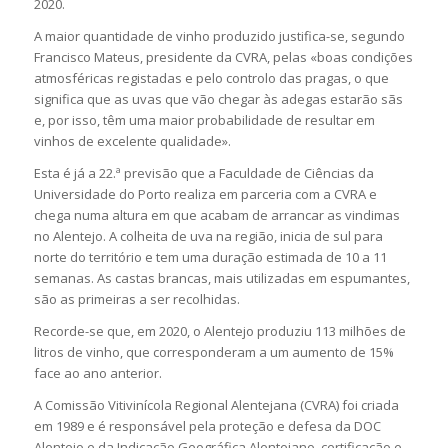
2020.
A maior quantidade de vinho produzido justifica-se, segundo
Francisco Mateus, presidente da CVRA, pelas «boas condições
atmosféricas registadas e pelo controlo das pragas, o que
significa que as uvas que vão chegar às adegas estarão sãs
e, por isso, têm uma maior probabilidade de resultar em
vinhos de excelente qualidade».
Esta é já a 22.ª previsão que a Faculdade de Ciências da
Universidade do Porto realiza em parceria com a CVRA e
chega numa altura em que acabam de arrancar as vindimas
no Alentejo. A colheita de uva na região, inicia de sul para
norte do território e tem uma duração estimada de 10 a 11
semanas. As castas brancas, mais utilizadas em espumantes,
são as primeiras a ser recolhidas.
Recorde-se que, em 2020, o Alentejo produziu 113 milhões de
litros de vinho, que corresponderam a um aumento de 15%
face ao ano anterior.
A Comissão Vitivinícola Regional Alentejana (CVRA) foi criada
em 1989 e é responsável pela proteção e defesa da DOC
Alentejo e da Indicação Geográfica Alentejano, certificação e