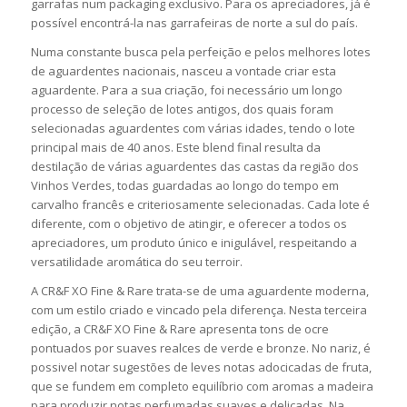
garrafas num packaging exclusivo. Para os apreciadores, já é
possível encontrá-la nas garrafeiras de norte a sul do país.
Numa constante busca pela perfeição e pelos melhores lotes
de aguardentes nacionais, nasceu a vontade criar esta
aguardente. Para a sua criação, foi necessário um longo
processo de seleção de lotes antigos, dos quais foram
selecionadas aguardentes com várias idades, tendo o lote
principal mais de 40 anos. Este blend final resulta da
destilação de várias aguardentes das castas da região dos
Vinhos Verdes, todas guardadas ao longo do tempo em
carvalho francês e criteriosamente selecionadas. Cada lote é
diferente, com o objetivo de atingir, e oferecer a todos os
apreciadores, um produto único e inigulável, respeitando a
versatilidade aromática do seu terroir.
A CR&F XO Fine & Rare trata-se de uma aguardente moderna,
com um estilo criado e vincado pela diferença. Nesta terceira
edição, a CR&F XO Fine & Rare apresenta tons de ocre
pontuados por suaves realces de verde e bronze. No nariz, é
possivel notar sugestões de leves notas adocicadas de fruta,
que se fundem em completo equilíbrio com aromas a madeira
para produzir notas perfumadas suaves e delicadas. Na