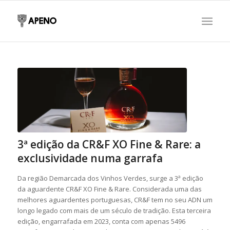
3ª edição da CR&F XO Fine & Rare: a
exclusividade numa garrafa
Da região Demarcada dos Vinhos Verdes, surge a 3ª edição
da aguardente CR&F XO Fine & Rare. Considerada uma das
melhores aguardentes portuguesas, CR&F tem no seu ADN um
longo legado com mais de um século de tradição. Esta terceira
edição, engarrafada em 2023, conta com apenas 5496