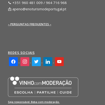
📞 +351 960 481 009 / 964 716 968
📩
apeno@enoturismodeportugal.pt
– PERGUNTAS FREQUENTES –
REDES SOCIAIS
facebook2
instagram
twitter
linkedin
youtube
Seja responsável. Beba com moderação.