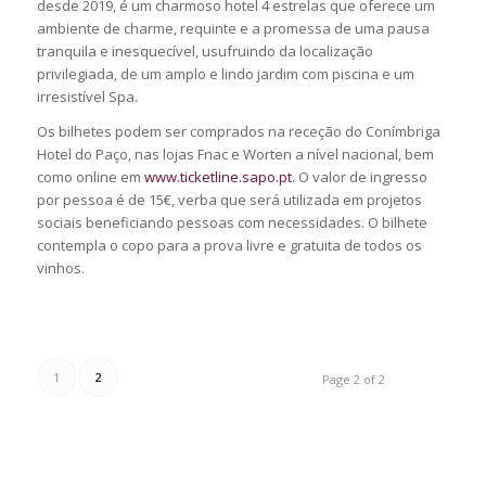
desde 2019, é um charmoso hotel 4 estrelas que oferece um
ambiente de charme, requinte e a promessa de uma pausa
tranquila e inesquecível, usufruindo da localização
privilegiada, de um amplo e lindo jardim com piscina e um
irresistível Spa.
Os bilhetes podem ser comprados na receção do Conímbriga
Hotel do Paço, nas lojas Fnac e Worten a nível nacional, bem
como online em
www.ticketline.sapo.pt
. O valor de ingresso
por pessoa é de 15€, verba que será utilizada em projetos
sociais beneficiando pessoas com necessidades. O bilhete
contempla o copo para a prova livre e gratuita de todos os
vinhos.
1
2
Page 2 of 2