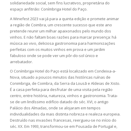
solidariedade social, sem fins lucrativos, proprietária do
espaço anfitrião: Conímbriga Hotel do Paço.
A Winefest 2023 vai já para a quinta edição e promete animar
a região de Coimbra, um crescente sucesso que este ano
pretende reunir um milhar apaixonados pelo mundo dos
vinhos. E não faltam boas razões para marcar presença: há
música ao vivo, deliciosa gastronomia para harmonizações
perfeitas com os muitos vinhos em prova e um jardim
fabuloso onde se pode ver um pôr-do-sol único e
arrebatador.
O Conímbriga Hotel do Paço está localizado em Condeixa-a-
Nova, situado a poucos minutos das históricas ruínas de
Conimbriga, de Coimbra, da Serra da Lousã e Aldeias de Xisto.
É a casa perfeita para desfrutar de uma visita pela região
centro, entre história, natureza, vinhos e gastronomia. Trata-
se de um lindíssimo edifício datado do séc. XVI, o antigo
Palácio dos Almadas, onde se alojaram em tempos
individualidades da mais distinta nobreza e realeza europeia.
Destruído nas invasões francesas, reergueu-se no início do
séc. XX. Em 1993, transformou-se em Pousada de Portugal e,