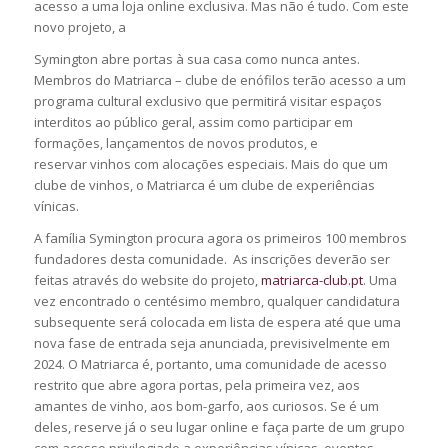
acesso a uma loja online exclusiva. Mas não é tudo. Com este
novo projeto, a
Symington abre portas à sua casa como nunca antes.
Membros do Matriarca – clube de enófilos terão acesso a um
programa cultural exclusivo que permitirá visitar espaços
interditos ao público geral, assim como participar em
formações, lançamentos de novos produtos, e
reservar vinhos com alocações especiais. Mais do que um
clube de vinhos, o Matriarca é um clube de experiências
vínicas.
A família Symington procura agora os primeiros 100 membros
fundadores desta comunidade. As inscrições deverão ser
feitas através do website do projeto,
matriarca-club.pt
. Uma
vez encontrado o centésimo membro, qualquer candidatura
subsequente será colocada em lista de espera até que uma
nova fase de entrada seja anunciada, previsivelmente em
2024. O Matriarca é, portanto, uma comunidade de acesso
restrito que abre agora portas, pela primeira vez, aos
amantes de vinho, aos bom-garfo, aos curiosos. Se é um
deles, reserve já o seu lugar online e faça parte de um grupo
com acesso privilegiado a experiências vínicas, eventos