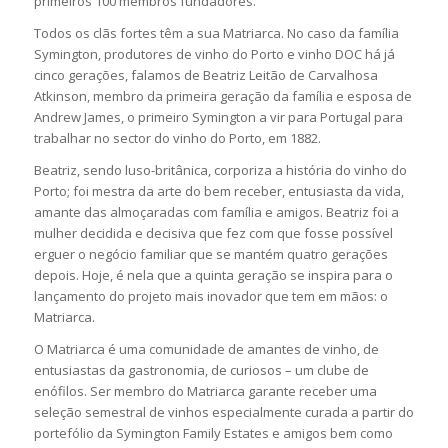
primeiros 100 membros fundadores.
Todos os clãs fortes têm a sua Matriarca. No caso da família
Symington, produtores de vinho do Porto e vinho DOC há já
cinco gerações, falamos de Beatriz Leitão de Carvalhosa
Atkinson, membro da primeira geração da família e esposa de
Andrew James, o primeiro Symington a vir para Portugal para
trabalhar no sector do vinho do Porto, em 1882.
Beatriz, sendo luso-britânica, corporiza a história do vinho do
Porto; foi mestra da arte do bem receber, entusiasta da vida,
amante das almoçaradas com família e amigos. Beatriz foi a
mulher decidida e decisiva que fez com que fosse possível
erguer o negócio familiar que se mantém quatro gerações
depois. Hoje, é nela que a quinta geração se inspira para o
lançamento do projeto mais inovador que tem em mãos: o
Matriarca.
O Matriarca é uma comunidade de amantes de vinho, de
entusiastas da gastronomia, de curiosos – um clube de
enófilos. Ser membro do Matriarca garante receber uma
seleção semestral de vinhos especialmente curada a partir do
portefólio da Symington Family Estates e amigos bem como