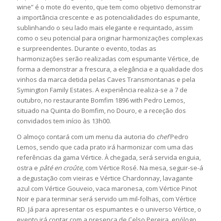
wine” é o mote do evento, que tem como objetivo demonstrar
a importância crescente e as potencialidades do espumante,
sublinhando o seu lado mais elegante e requintado, assim
como o seu potencial para originar harmonizações complexas
e surpreendentes. Durante o evento, todas as
harmonizações serão realizadas com espumante Vértice, de
forma a demonstrar a frescura, a elegância e a qualidade dos
vinhos da marca detida pelas Caves Transmontanas e pela
Symington Family Estates. A experiência realiza-se a 7 de
outubro, no restaurante Bomfim 1896 with Pedro Lemos,
situado na Quinta do Bomfim, no Douro, e a receção dos
convidados tem início às 13h00.
O almoço contará com um menu da autoria do
chef
Pedro
Lemos, sendo que cada prato irá harmonizar com uma das
referências da gama Vértice. À chegada, será servida enguia,
ostra e
pâté en croûte
, com Vértice Rosé. Na mesa, seguir-se-á
a degustação com vieiras e Vértice Chardonnay, lavagante
azul com Vértice Gouveio, vaca maronesa, com Vértice Pinot
Noir e para terminar será servido um mil-folhas, com Vértice
RD. Já para apresentar os espumantes e o universo Vértice, o
evento irá contar com a presença de Celso Pereira, enólogo