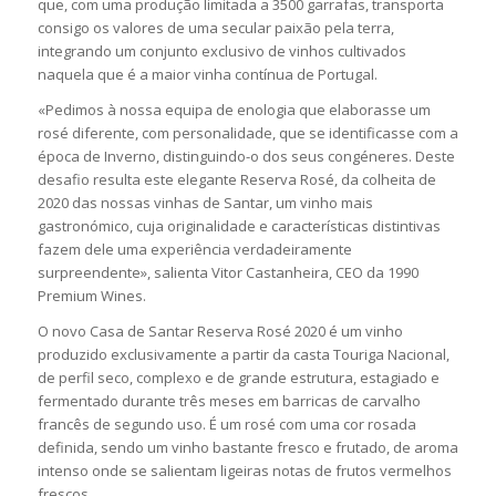
que, com uma produção limitada a 3500 garrafas, transporta
consigo os valores de uma secular paixão pela terra,
integrando um conjunto exclusivo de vinhos cultivados
naquela que é a maior vinha contínua de Portugal.
«Pedimos à nossa equipa de enologia que elaborasse um
rosé diferente, com personalidade, que se identificasse com a
época de Inverno, distinguindo-o dos seus congéneres. Deste
desafio resulta este elegante Reserva Rosé, da colheita de
2020 das nossas vinhas de Santar, um vinho mais
gastronómico, cuja originalidade e características distintivas
fazem dele uma experiência verdadeiramente
surpreendente», salienta Vitor Castanheira, CEO da 1990
Premium Wines.
O novo Casa de Santar Reserva Rosé 2020 é um vinho
produzido exclusivamente a partir da casta Touriga Nacional,
de perfil seco, complexo e de grande estrutura, estagiado e
fermentado durante três meses em barricas de carvalho
francês de segundo uso. É um rosé com uma cor rosada
definida, sendo um vinho bastante fresco e frutado, de aroma
intenso onde se salientam ligeiras notas de frutos vermelhos
frescos.