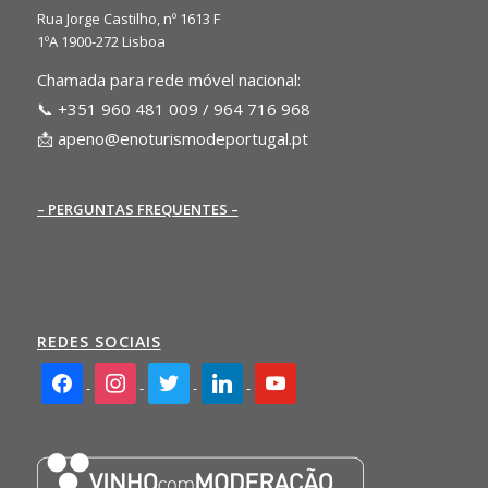
Rua Jorge Castilho, nº 1613 F
1ºA 1900-272 Lisboa
Chamada para rede móvel nacional:
📞 +351 960 481 009 / 964 716 968
📩
apeno@enoturismodeportugal.pt
– PERGUNTAS FREQUENTES –
REDES SOCIAIS
facebook2
instagram
twitter
linkedin
youtube