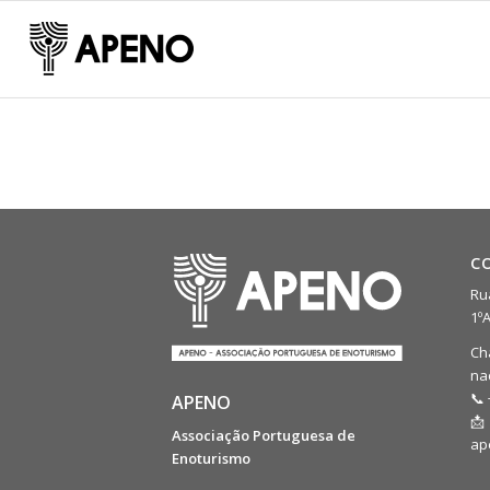
C
Rua
1º
Ch
na
📞 
APENO
📩
Associação Portuguesa de
ap
Enoturismo