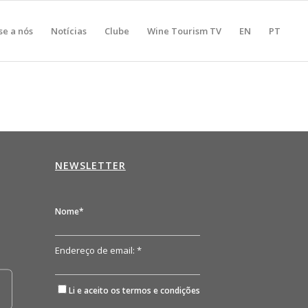
se a nós
Notícias
Clube
Wine Tourism TV
EN
PT
NEWSLETTER
n
Nome*
Endereço de email: *
Li e aceito os
termos e condições