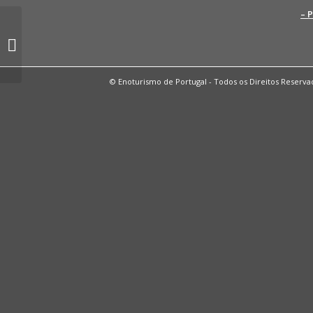
– 
ASS. PORTUGUESA DE
ENOLOGIA
© Enoturismo de Portugal - Todos os Direitos Reserva