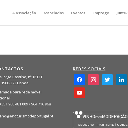
A Associação
Associados
Eventos
Emprego
Junte-
ONTACTOS
REDES SOCIAIS
facebook2
instagram
twitter
linkedi
 Jorge Castilho, nº 1613 F
A 1900-272 Lisboa
youtube
amada para rede móvel
cional:
+351 960 481 009 / 964 716 968
eno@enoturismodeportugal.pt