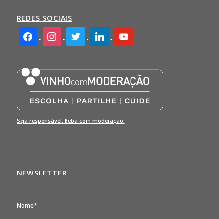
REDES SOCIAIS
facebook2
instagram
twitter
linkedin
youtube
Seja responsável. Beba com moderação.
NEWSLETTER
Nome*