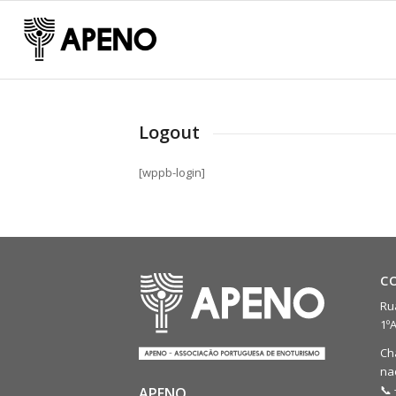
Logout
[wppb-login]
C
Rua
1º
Ch
na
📞 
APENO