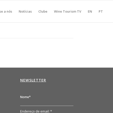
se a nós
Notícias
Clube
Wine Tourism TV
EN
PT
NEWSLETTER
n
Nome*
Endereço de email: *