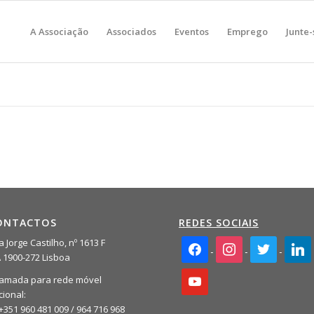
A Associação
Associados
Eventos
Emprego
Junte-
ONTACTOS
REDES SOCIAIS
facebook2
instagram
twitter
linkedi
 Jorge Castilho, nº 1613 F
A 1900-272 Lisboa
youtube
amada para rede móvel
cional:
+351 960 481 009 / 964 716 968