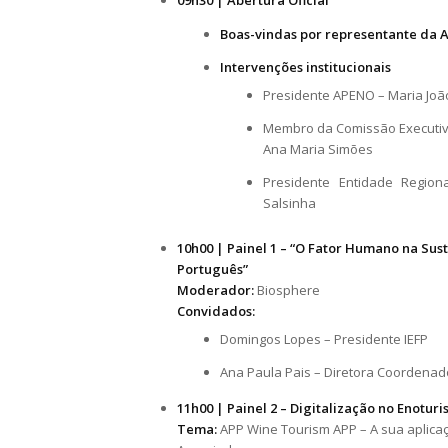
09h30 | Abertura Oficial
Boas-vindas por representante da
Intervenções institucionais
Presidente APENO – Maria Joã
Membro da Comissão Executiva
Ana Maria Simões
Presidente Entidade Region
Salsinha
10h00 | Painel 1 – “O Fator Humano na Sus
Português”
Moderador:
Biosphere
Convidados:
Domingos Lopes – Presidente IEFP
Ana Paula Pais – Diretora Coordenad
11h00 | Painel 2 – Digitalização no Enotur
Tema:
APP Wine Tourism APP – A sua aplica