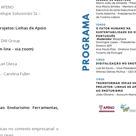
e APENO
elupe Soluciones SL –
rojetos: Linhas de Apoio
r DNI Group
n-line – via zoom)
uel Olesa
 Carolina Fuller
a ao Enoturismo: Ferramentas,
icas no contexto empresarial: o
s reais