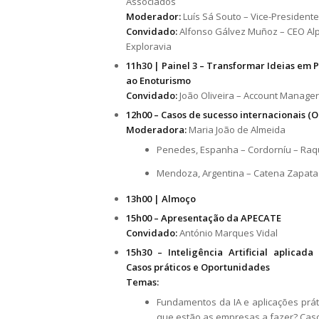
Associados
Moderador:
Luís Sá Souto – Vice-President
Convidado:
Alfonso Gálvez Muñoz – CEO Alp
Exploravia
11h30 | Painel 3 – Transformar Ideias em P
ao Enoturismo
Convidado:
João Oliveira – Account Manage
12h00 – Casos de sucesso internacionais (O
Moderadora:
Maria João de Almeida
Penedes, Espanha – Cordorníu – Raq
Mendoza, Argentina – Catena Zapata –
13h00 | Almoço
15h00 – Apresentação da APECATE
Convidado:
António Marques Vidal
15h30 – Inteligência Artificial aplicad
Casos
práticos e Oportunidades
Temas:
Fundamentos da IA e aplicações prát
que estão as empresas a fazer? Caso