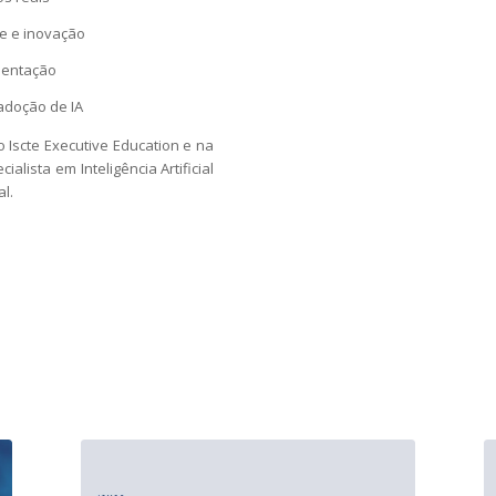
de e inovação
mentação
adoção de IA
Iscte Executive Education e na
alista em Inteligência Artificial
l.