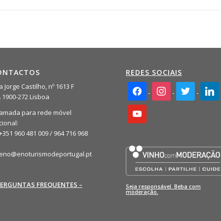
ONTACTOS
REDES SOCIAIS
facebook2
instagram
twitter
linkedi
 Jorge Castilho, nº 1613 F
A 1900-272 Lisboa
youtube
amada para rede móvel
cional:
+351 960 481 009 / 964 716 968
eno@enoturismodeportugal.pt
PERGUNTAS FREQUENTES –
Seja responsável. Beba com
moderação.