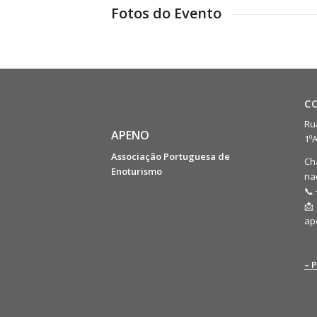
Fotos do Evento
C
Rua
APENO
1º
Associação Portuguesa de
Ch
Enoturismo
na
📞 
📩
ap
– 